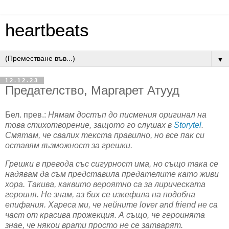
heartbeats
▼
12.12.23
Предателство, Маргарет Атууд
Бел. прев.:
Нямам достъп до писмения оригинал на
това стихотворение, защото го слушах в
Storytel
.
Смятам, че свалих текста правилно, но все пак си
оставям възможност за грешки.
Грешки в превода със сигурност има, но също така се
надявам да съм представила предателите като живи
хора. Такива, каквито вероятно са за лирическата
героиня. Не знам, аз бих се изкефила на подобна
епифания. Хареса ми, че нейните lover and friend не са
част от красива прожекция. А също, че героинята
знае, че някои врати просто не се затварят.