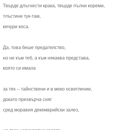
Твърде длъгнести крака, твърде пълни кореми,
тлъстини тук-там,
кичури коса.
Да, това беше предателство,
но не към теб, а към някаква представа,
която си имала
за тях -- тайнствени и в меко осветление,
докато прехвърча сняг
сред моравия декемврийски залез,