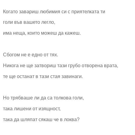
Когато завариш любимия си с приятелката ти
голи във вашето легло,
има неща, които можеш да кажеш.
Сбогом не е едно от тях.
Никога не ще затвориш тази грубо отворена врата,
те ще останат в тази стая завинаги.
Но трябваше ли да са толкова голи,
така лишени от изящност,
така да шляпат сякаш че в локва?