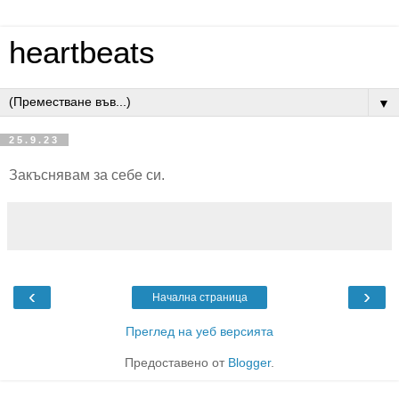
heartbeats
▼
25.9.23
Закъснявам за себе си.
‹
›
Начална страница
Преглед на уеб версията
Предоставено от
Blogger
.