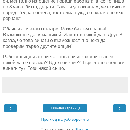
си, ментално изтощение поради работата, в която пиша
по 8 часа, битът, децата. Така ги успокоявам, че всичко е
наред - “една поетеса, която има нужда от малко повече
pep talk”.
Обаче аз си знам отвътре. Може би съм празна!
Възможно е да няма никой. Или този някой да е Друг. В.
казва, че това винаги е възможност, “но нека да
проверим първо другите опции”.
Работилници и ателиета - това ли исках или търсех с
някой да се свържа?
Вдъхновение
? Търсенето е винаги,
винаги тук. Този някой също.
‹
›
Начална страница
Преглед на уеб версията
Предоставено от
Blogger
.