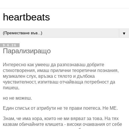
heartbeats
▼
9.6.26
Парализиращо
Интересно как умееш да разпознаваш добрите
стихотворения, имаш прилични теоретични познания,
музикален слух, връзка с тялото и дълбока
чувствителност, изпитваш отчайваща потребност да
пишеш,
но не можеш.
Един списък от атрибути не те прави поетеса. Не МЕ.
Знам, че има хора, които не ми вярват за това. На тях
казвам обичайните клишета - високи очаквания от себе