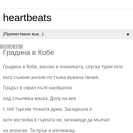
heartbeats
▼
28.4.26
Градина в Кобе
Градина в Кобе, високо в планината, спуска туристите
като сънени ангели по тънка въжена линия.
Градът е скрил пътя наобратно
под слънчева маска. Долу на кея
с теб търсим точната дума. Заседнала е
като костилка в гърлата ни, незнаещи да мълчат
на японски. Ти пръв я изплюваш