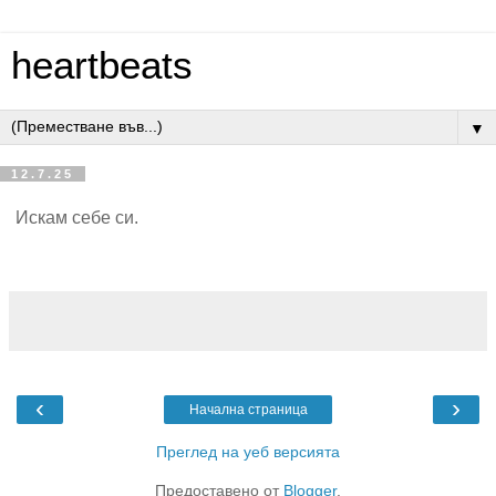
heartbeats
▼
12.7.25
Искам себе си.
‹
›
Начална страница
Преглед на уеб версията
Предоставено от
Blogger
.