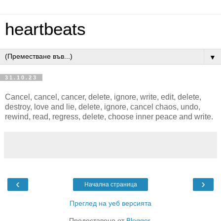
heartbeats
▼
31.10.23
Cancel, cancel, cancer, delete, ignore, write, edit, delete,
destroy, love and lie, delete, ignore, cancel chaos, undo,
rewind, read, regress, delete, choose inner peace and write.
‹
›
Начална страница
Преглед на уеб версията
Предоставено от
Blogger
.