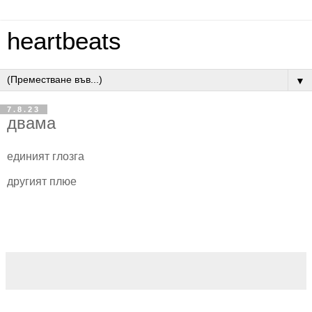
heartbeats
▼
7.8.23
двама
единият глозга
другият плюе