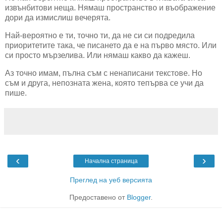
извънбитови неща. Нямаш пространство и въображение
дори да измислиш вечерята.
Най-вероятно е ти, точно ти, да не си си подредила
приоритетите така, че писането да е на първо място. Или
си просто мързелива. Или нямаш какво да кажеш.
Аз точно имам, пълна съм с ненаписани текстове. Но
съм и друга, непозната жена, която тепърва се учи да
пише.
‹
›
Начална страница
Преглед на уеб версията
Предоставено от
Blogger
.