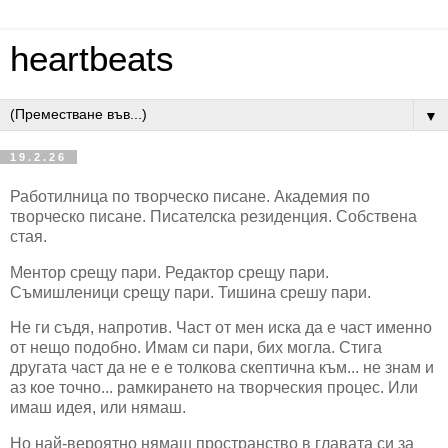
heartbeats
▼
19.2.26
Работилница по творческо писане. Академия по
творческо писане. Писателска резиденция. Собствена
стая.
Ментор срещу пари. Редактор срещу пари.
Съмишленици срещу пари. Тишина срешу пари.
Не ги съдя, напротив. Част от мен иска да е част именно
от нещо подобно. Имам си пари, бих могла. Стига
другата част да не е е толкова скептична към... не знам и
аз кое точно... рамкирането на творческия процес. Или
имаш идея, или нямаш.
Но най-вероятно нямаш пространство в главата си за