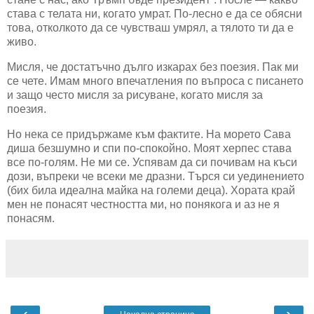
става с телата ни, когато умрат. По-лесно е да се обясни
това, отколкото да се чувстваш умрял, а тялото ти да е
живо.
Мисля, че достатъчно дълго изкарах без поезия. Пак ми
се чете. Имам много впечатления по въпроса с писането
и защо често мисля за рисуване, когато мисля за
поезия.
Но нека се придържаме към фактите. На морето Сава
диша безшумно и спи по-спокойно. Моят херпес става
все по-голям. Не ми се. Успявам да си почивам на къси
дози, въпреки че всеки ме дразни. Търся си уединението
(бих била идеална майка на големи деца). Хората край
мен не понасят честността ми, но понякога и аз не я
понасям.
‹
›