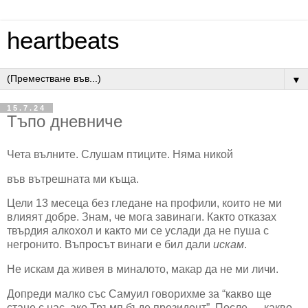
heartbeats
▼
15.7.24
Тъпо дневниче
Чета вълните. Слушам птиците. Няма никой
във вътрешната ми къща.
Цели 13 месеца без гледане на профили, които не ми
влияят добре. Знам, че мога завинаги. Както отказах
твърдия алкохол и както ми се услади да не пуша с
негронито. Въпросът винаги е бил дали
искам
.
Не искам да живея в миналото, макар да не ми личи.
Допреди малко със Самуил говорихме за “какво ще
стане с нас, ако Тръмп бъде президент”. После — какво