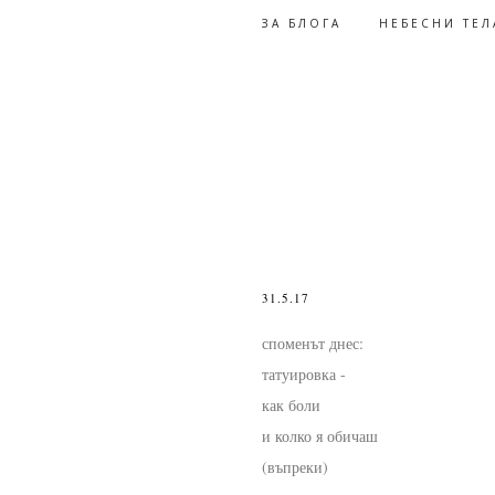
ЗА БЛОГА
НЕБЕСНИ ТЕЛ
31.5.17
споменът днес:
татуировка -
как боли
и колко я обичаш
(въпреки)