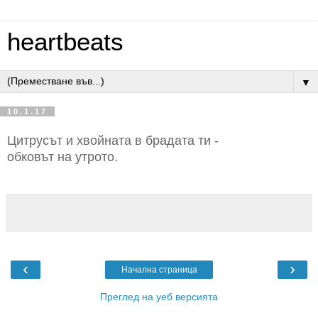
heartbeats
▼
10.1.17
Цитрусът и хвойната в брадата ти -
обковът на утрото.
‹
›
Начална страница
Преглед на уеб версията