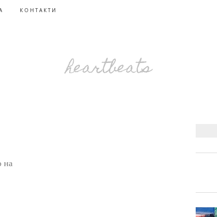
А
КОНТАКТИ
heartbeats
о на