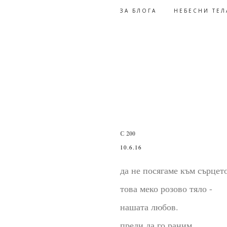
ЗА БЛОГА
НЕБЕСНИ ТЕЛ
С 200
10.6.16
да не посягаме към сърцет
това меко розово тяло -
нашата любов.
преди да го раним