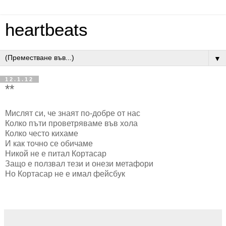
heartbeats
▼
12.1.12
**
Мислят си, че знаят по-добре от нас
Колко пъти проветряваме във хола
Колко често кихаме
И как точно се обичаме
Никой не е питал Кортасар
Защо е ползвал тези и онези метафори
Но Кортасар не е имал фейсбук