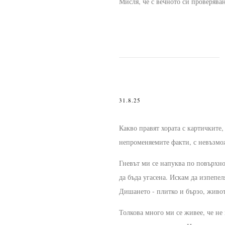
Мисля, че с вечното си проверяван
31.8.25
Какво правят хората с картичките,
непроменяемите факти, с невъзмо
Гневът ми се напуква по повърхн
да бъда угасена. Искам да изпепел
Дишането - плитко и бързо, живот
Толкова много ми се живее, че не