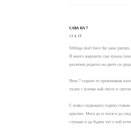
САВА НА 7
15.8.25
Siblings don’t have the same paren
В много варианти съм чувала тази 
различен родител на двете си деца
Вече 7 години те преживявам като
пълен с всичко най-чисто и светл
С всяка следващата година ставам 
красиво. Мога да се нося и да сле
слушаш и да бъдеш чут е най-есте