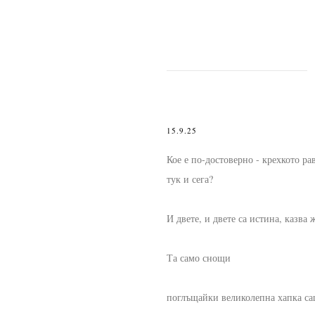
15.9.25
Кое е по-достоверно - крехкото р
тук и сега?
И двете, и двете са истина, казва 
Та само снощи
поглъщайки великолепна хапка с