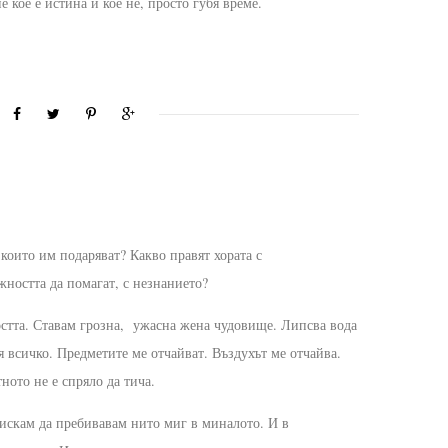
е кое е истина и кое не, просто губя време.
 които им подаряват? Какво правят хората с
жността да помагат, с незнанието?
остта. Ставам грозна, ужасна жена чудовище. Липсва вода
я всичко. Предметите ме отчайват. Въздухът ме отчайва.
ното не е спряло да тича.
 искам да пребивавам нито миг в миналото. И в