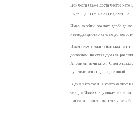
Понякога (даже доста често) като 
вържа едно смислено изречение.
Имам необикновената дарба да не
нетенденциозно стигам до него, но
Имала съм тотални блокажи и с най
допуснем, че става дума за разли
Анонимния читател. С него няма с
чувствам изненадващо спокойна -
В дни като този, в които езикът н
Google Sheets), изумявам колко по
цистити в опити да отделя от себе