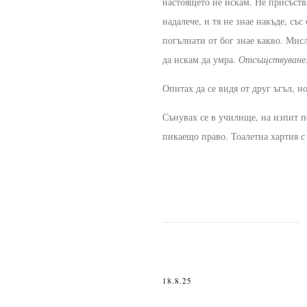
настоящето не искам. Не присъств
надалече, и тя не знае накъде, със
погълнати от бог знае какво. Мисл
да искам да умра.
Отсъщствуване
Опитах да се видя от друг ъгъл, но
Сънувах се в училище, на изпит п
пикаещо право. Тоалетна хартия с 
18.8.25