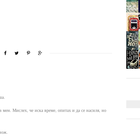
ша.
в мен. Мислех, че иска време, опитах и да се насиля, но
нож.