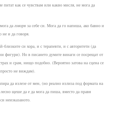
ме питат как се чувствам или какво мисля, не мога да
 мога да
говоря
за себе си. Мога да го напиша, ако бавно и
 не и да говоря.
-близките си хора, и с терапевти, и с авторитети (да
чни фигури). Но в писането думите винаги се посрещат от
трах и срам, нищо подобно. (Вероятно затова на сцена се
 просто не виждам).
апира да излезе от мен, (но реално излиза под форматa на
-лесно щеше да е да мога да пиша, вместо да правя
 си неизказаното.