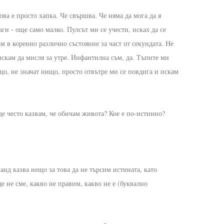
ова е просто хапка. Че свършва. Че няма да мога да я
ги - още само малко. Пулсът ми се учести, исках да се
ам в коренно различно състояние за част от секундата. Не
искам да мисля за утре. Инфантилна съм, да. Тъпите ми
що, не значат нищо, просто отвътре ми се повдига и искам
рде често казвам, че обичам живота? Кое е по-истинно?
анд казва нещо за това да не търсим истината, като
е не сме, какво не правим, какво не е (буквално