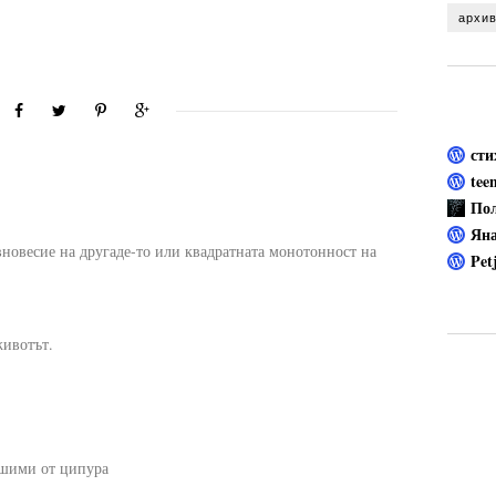
сти
tee
Пол
Яна
авновесие на другаде-то или квадратната монотонност на
Pet
животът.
ашими от ципура