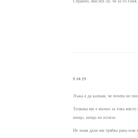
Странно, мислех си, че аз го гоня.
5.10.25
Лъжа е да казвам, че
почти
не пи
Толкова ми е мъчно за това място 
нищо, нищо не излезе.
Не знам дали ми трябва рана или 