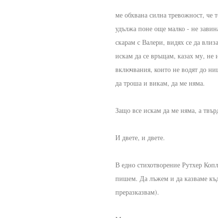
ме обхвана силна тревожност, че т
удължа поне още малко - не завина
скарам с Валери, видях се да влиз
искам да се връщам, казах му, не 
включвания, които не водят до ни
да троша и викам, да ме няма.
Защо все искам да ме няма, а твъ
И двете, и двете.
В едно стихотворение Рутхер Копл
пишем. Да лъжем и да казваме къд
преразказвам).