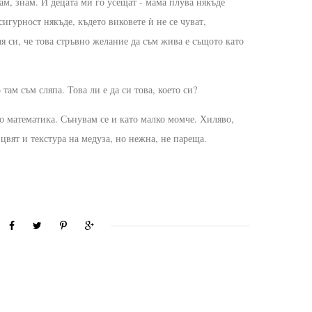
ам, знам. И децата ми го усещат - мама плува някъде
 сигурност някъде, където виковете ѝ не се чуват,
я си, че това стръвно желание да съм жива е същото като
.
 там съм сляпа. Това ли е да си това, което си?
о математика. Сънувам се и като малко момче. Хиляво,
цвят и текстура на медуза, но нежна, не пареща.