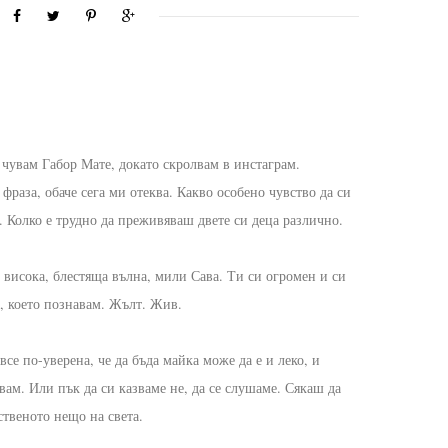
ts, чувам Габор Мате, докато скролвам в инстаграм.
фраза, обаче сега ми отеква. Какво особено чувство да си
. Колко е трудно да преживяваш двете си деца различно.
 висока, блестяща вълна, мили Сава. Ти си огромен и си
о, което познавам. Жълт. Жив.
все по-уверена, че да бъда майка може да е и леко, и
двам. Или пък да си казваме не, да се слушаме. Сякаш да
ственото нещо на света.