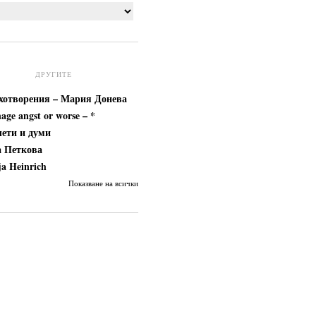
ДРУГИТЕ
хотворения – Мария Донева
nage angst or worse – *
ети и думи
 Петкова
ja Heinrich
Показване на всички